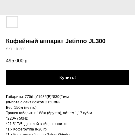
Кофейный аппарат Jetinno JL300
SKU:
JL300
495 000
р.
Купить!
Габариты: 770(Ш)*1985(В)*830(Г)мм
(высота с лайт боксом 2150мм)
Вес: 150кг (нетто)
Трансп.габариты: 188кг (брутто), объем 1,17 куб.м.
*220V / 50Hz
*21.5" ТАЧ дисплей выбора напитков
*1 x Кофегруппа 8-20 гр
*1 x Кофемолка Jetinno Patent Grinder